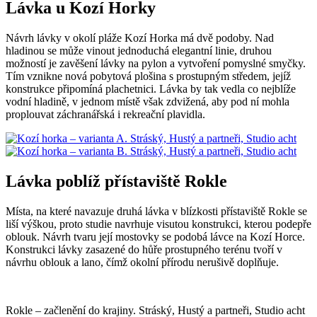
Lávka u Kozí Horky
Návrh lávky v okolí pláže Kozí Horka má dvě podoby. Nad
hladinou se může vinout jednoduchá elegantní linie, druhou
možností je zavěšení lávky na pylon a vytvoření pomyslné smyčky.
Tím vznikne nová pobytová plošina s prostupným středem, jejíž
konstrukce připomíná plachetnici. Lávka by tak vedla co nejblíže
vodní hladině, v jednom místě však zdvižená, aby pod ní mohla
proplouvat záchranářská i rekreační plavidla.
Lávka poblíž přístaviště Rokle
Místa, na které navazuje druhá lávka v blízkosti přístaviště Rokle se
liší výškou, proto studie navrhuje visutou konstrukci, kterou podepře
oblouk. Návrh tvaru její mostovky se podobá lávce na Kozí Horce.
Konstrukci lávky zasazené do hůře prostupného terénu tvoří v
návrhu oblouk a lano, čímž okolní přírodu nerušivě doplňuje.
Rokle – začlenění do krajiny. Stráský, Hustý a partneři, Studio acht