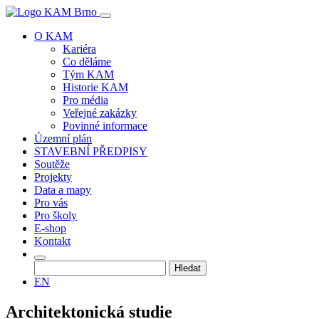
O KAM
Kariéra
Co děláme
Tým KAM
Historie KAM
Pro média
Veřejné zakázky
Povinné informace
Územní plán
STAVEBNÍ PŘEDPISY
Soutěže
Projekty
Data a mapy
Pro vás
Pro školy
E-shop
Kontakt
Vyhledávání
EN
Architektonická studie