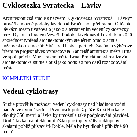
Cyklostezka Svratecká – Lávky
Architektonická studie s názvem „Cyklostezka Svratecká – Lávky“
prověřila možné podoby lávek nad Brněnskou přehradou. O těchto
lávkách město uvažovalo jako o alternativním vedení cyklostezky
mezi Bystrcí a hradem Veveří. Podobu lávek navrhla v dubnu 2020
společnost tvořená architektonickým ateliérem Studio acht a
inženýrskou kanceláří Stráský, Hustý a partneři. Zadání a výběrové
řízení na projekt lávek vypracovala Kancelář architekta města Brna
ve spolupráci s Magistrátem města Brna. Projekt nebyl realizován,
architektonická studie slouží jako podklad pro další rozhodování
města.
KOMPLETNÍ STUDIE
Vedení cyklotrasy
Studie prověřila možnosti vedení cyklotrasy nad hladinou vodní
nádrže ve dvou úsecích. První úsek poblíž pláže Kozí Horka je
dlouhý 350 metrů a lávka by umožnila také podplouvání plavidel.
Druhá lávka má překlenout těžko prostupný záliv obklopený
skalami poblíž přístaviště Rokle. Měla by být dlouhá přibližně 90
metrů.