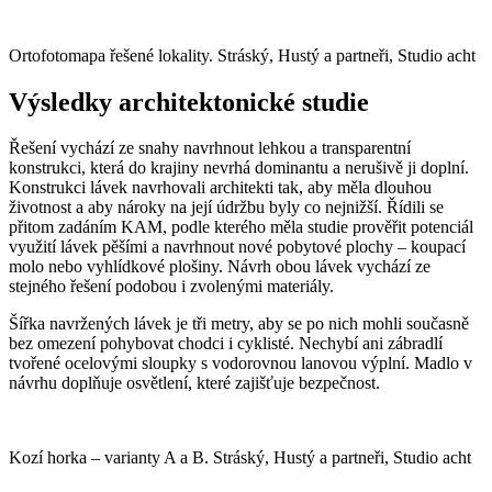
Ortofotomapa řešené lokality. Stráský, Hustý a partneři, Studio acht
Výsledky architektonické studie
Řešení vychází ze snahy navrhnout lehkou a transparentní
konstrukci, která do krajiny nevrhá dominantu a nerušivě ji doplní.
Konstrukci lávek navrhovali architekti tak, aby měla dlouhou
životnost a aby nároky na její údržbu byly co nejnižší. Řídili se
přitom zadáním KAM, podle kterého měla studie prověřit potenciál
využití lávek pěšími a navrhnout nové pobytové plochy – koupací
molo nebo vyhlídkové plošiny. Návrh obou lávek vychází ze
stejného řešení podobou i zvolenými materiály.
Šířka navržených lávek je tři metry, aby se po nich mohli současně
bez omezení pohybovat chodci i cyklisté. Nechybí ani zábradlí
tvořené ocelovými sloupky s vodorovnou lanovou výplní. Madlo v
návrhu doplňuje osvětlení, které zajišťuje bezpečnost.
Kozí horka – varianty A a B. Stráský, Hustý a partneři, Studio acht