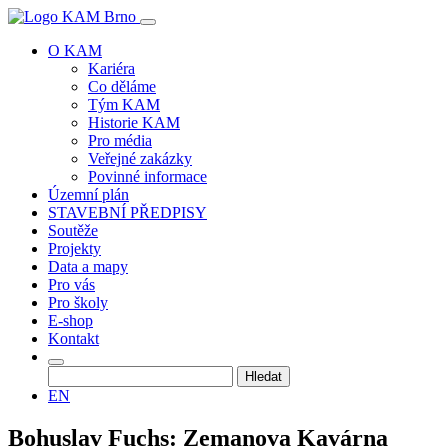
O KAM
Kariéra
Co děláme
Tým KAM
Historie KAM
Pro média
Veřejné zakázky
Povinné informace
Územní plán
STAVEBNÍ PŘEDPISY
Soutěže
Projekty
Data a mapy
Pro vás
Pro školy
E-shop
Kontakt
Vyhledávání
EN
Bohuslav Fuchs: Zemanova Kavárna