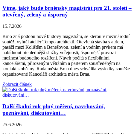
Víme, jaký bude brněnský magistrát pro 21. století –
otevřený, zelený a úsporný
15.7.2026
Brno zná podobu nové budovy magistrátu, se kterou v mezinárodní
soutěži vyhrál ateliér Tempo architekti. Otevřená stavba s atriem,
pasáží mezi Kolištěm a Benešovou, zelení a vodním prvkem má
nabídnout přehlednější služby veřejnosti, úspornější provoz i
možnost budoucího rozšíření. Návrh počítá s flexibilními
kancelářemi, přirozeným větráním a parterem soustředěným na
kontakt s občany. Rada města Brna dnes schválila výsledky soutěže
organizované Kanceláří architekta města Brna.
Zobrazit článek
Další školní rok plný měření, navrhování,
poznávání, diskutování…
25.6.2026