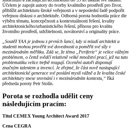
Účelem je zapojit autory do tvorby kvalitního prostředí pro život,
přiblížit architekturu široké veřejnosti a v neposlední řadě podpořit
veřejnou diskusi o architektuře. Odborná porota hodnotila práce dle
výběru tématu, koncepčnosti a kontextuálnosti řešení, kvality
architektonického/urbanistického řešení, přínosu pro kvalitu
životního prostředí, udržitelnosti, novátorství a originality práce.
„Soutěž YAA je jednou z prvních šancí, kdy si mladí architekti a
studenti mohou prověřit své dovednosti a poměřit své síly v
mezinárodním měřítku. Zdá se, že téma „Periferie“ je velice vážným
problémem, o čemž svědčí relativně velké množství prací, jež na tuto
problematiku velice trefně reagují. Ocenění autoři disponují
značným talentem a invencí. Je zřejmé, že část nově nastupující
architektonické generace své poslání myslí vážně a že kvalita české
architektury snese srovnání i v mezinárodním kontextu,“
říká
předseda poroty Petr Stolín.
Porota se rozhodla udělit ceny
následujícím pracím:
Titul CEMEX Young Architect Award 2017
Cena CEGRA