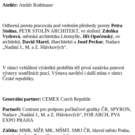
Ateliér:
Ateliér Rothbauer
Odborná porota pracovala pod vedením předsedy poroty
Petra
Stolína
, PETR STOLÍN ARCHITEKT, ve složení:
Zdeňka
Vydrová
, městská architektka Litomyšle,
Jiří Opočenský
, ov
architekti,
David Mareš
, třiarchitekti a
Josef Pechar
, Nadace
„Nadání J., M. a Z. Hlávkových“.
V rámci vyhlášení výsledků proběhla též první zastávka putovní
výstavy soutěžních prací. Výstava navštíví i další místa v rámci
České republiky.
Generální partner:
CEMEX Czech Republic
Partneři:
Centrum pro podporu počítačové grafiky ČR, SPYRON,
Nadace „Nadání J., M. a Z. Hlávkových“, FOR ARCH, PVA
EXPO PRAHA
Záštita:
MMR, MŽP, MK, MŠMT, SMO ČR, hlavní město Praha,