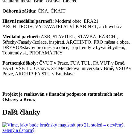
statutární města: Brno, Ostrava, Liberec
Odborná záštita:
ČKA, ČKAIT
Hlavní mediální partneři:
Moderní obec, ERA21,
ARCHITECT+, VYDAVATELSTVÍ KABINET, archiweb.cz
Mediální partneři:
ASB, STAVITEL, STAVBA, EARCH.,
Střechy-Fasády-Izolace, inspirati, ARCHINFO, PRO města a obce,
DŘEVO&stavby pro města a obce, Top trendy v bývaní/bydlení,
Toptrendy.sk, PROPAMÁTKY
Partnerské školy:
ČVUT v Praze, FUA TUL, FA VUT v Brně,
FAST VŠB-TU Ostrava, ZF Mendelova univerzita v Brně, VŠUP v
Praze, ARCHIP, FA STU v Bratislave
Projekt je realizován s finanční podporou statutárních měst
Ostravy a Brna.
Další články