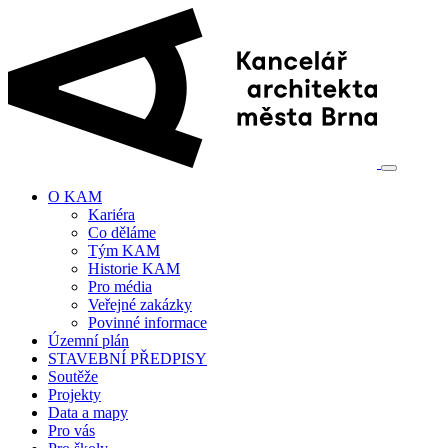
O KAM
Kariéra
Co děláme
Tým KAM
Historie KAM
Pro média
Veřejné zakázky
Povinné informace
Územní plán
STAVEBNÍ PŘEDPISY
Soutěže
Projekty
Data a mapy
Pro vás