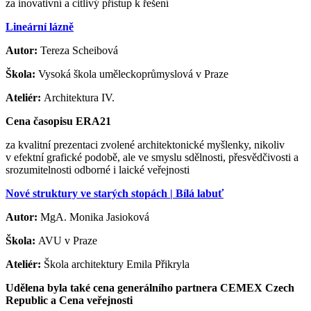
za inovativní a citlivý přístup k řešení
Lineární lázně
Autor:
Tereza Scheibová
Škola:
Vysoká škola uměleckoprůmyslová v Praze
Ateliér:
Architektura IV.
Cena časopisu ERA21
za kvalitní prezentaci zvolené architektonické myšlenky, nikoliv
v efektní grafické podobě, ale ve smyslu sdělnosti, přesvědčivosti a
srozumitelnosti odborné i laické veřejnosti
Nové struktury ve starých stopách | Bílá labuť
Autor:
MgA. Monika Jasioková
Škola:
AVU v Praze
Ateliér:
Škola architektury Emila Přikryla
Udělena byla také cena generálního partnera CEMEX Czech
Republic a Cena veřejnosti