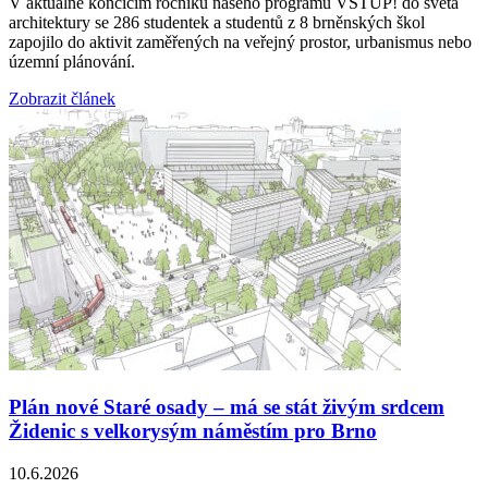
V aktuálně končícím ročníku našeho programu VSTUP! do světa
architektury se 286 studentek a studentů z 8 brněnských škol
zapojilo do aktivit zaměřených na veřejný prostor, urbanismus nebo
územní plánování.
Zobrazit článek
Plán nové Staré osady – má se stát živým srdcem
Židenic s velkorysým náměstím pro Brno
10.6.2026