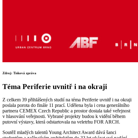
Zdroj: Tisková zpráva
Téma Periferie uvnitř i na okraji
Z celkem 39 přihlášených studií na téma Periferie uvnitř i na okraji
poslala porota do finále 11 prací. Udělena byla i cena generálního
partnera CEMEX Czech Republic a prostor dostala také veřejnost
v hlasování veřejnosti. Vybrané projekty budou k vidění během
putovní výstavy, která odstartovala na veletrhu FOR ARCH.
Soutěž mladých talentů Young Architect Award dává šanci
studentům a začínajícím architektům do 33 let ukázat své nadání.