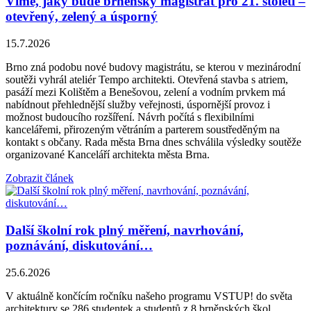
Víme, jaký bude brněnský magistrát pro 21. století –
otevřený, zelený a úsporný
15.7.2026
Brno zná podobu nové budovy magistrátu, se kterou v mezinárodní
soutěži vyhrál ateliér Tempo architekti. Otevřená stavba s atriem,
pasáží mezi Kolištěm a Benešovou, zelení a vodním prvkem má
nabídnout přehlednější služby veřejnosti, úspornější provoz i
možnost budoucího rozšíření. Návrh počítá s flexibilními
kancelářemi, přirozeným větráním a parterem soustředěným na
kontakt s občany. Rada města Brna dnes schválila výsledky soutěže
organizované Kanceláří architekta města Brna.
Zobrazit článek
Další školní rok plný měření, navrhování,
poznávání, diskutování…
25.6.2026
V aktuálně končícím ročníku našeho programu VSTUP! do světa
architektury se 286 studentek a studentů z 8 brněnských škol