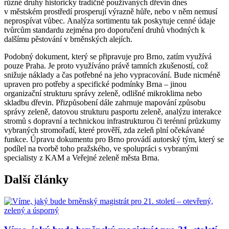
různé druhy historicky tradičně používaných dřevin dnes
v městském prostředí prosperují výrazně hůře, nebo v něm nemusí
neprospívat vůbec. Analýza sortimentu tak poskytuje cenné údaje
tvůrcům standardu zejména pro doporučení druhů vhodných k
dalšímu pěstování v brněnských alejích.
Podobný dokument, který se připravuje pro Brno, zatím využívá
pouze Praha. Je proto využíváno právě tamních zkušeností, což
snižuje náklady a čas potřebné na jeho vypracování. Bude nicméně
upraven pro potřeby a specifické podmínky Brna – jinou
organizační strukturu správy zeleně, odlišné mikroklima nebo
skladbu dřevin. Přizpůsobení dále zahrnuje mapování způsobu
správy zeleně, datovou strukturu pasportu zeleně, analýzu interakce
stromů s dopravní a technickou infrastrukturou či terénní průzkumy
vybraných stromořadí, které prověří, zda zeleň plní očekávané
funkce. Úpravu dokumentu pro Brno provádí autorský tým, který se
podílel na tvorbě toho pražského, ve spolupráci s vybranými
specialisty z KAM a Veřejné zeleně města Brna.
Další články