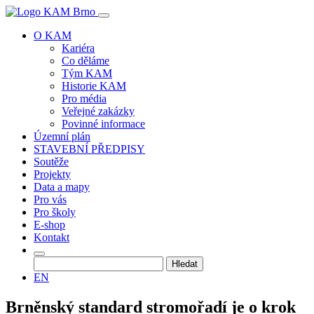
O KAM
Kariéra
Co děláme
Tým KAM
Historie KAM
Pro média
Veřejné zakázky
Povinné informace
Územní plán
STAVEBNÍ PŘEDPISY
Soutěže
Projekty
Data a mapy
Pro vás
Pro školy
E-shop
Kontakt
Vyhledávání
EN
Brněnský standard stromořadí je o krok