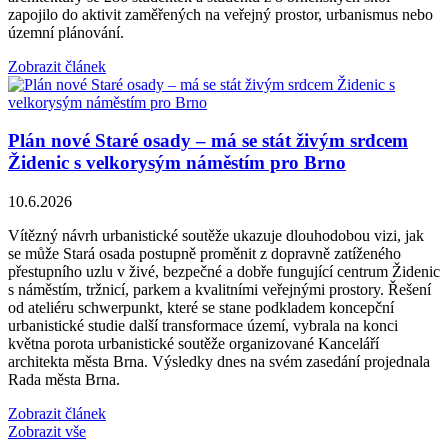
zapojilo do aktivit zaměřených na veřejný prostor, urbanismus nebo
územní plánování.
Zobrazit článek
Plán nové Staré osady – má se stát živým srdcem
Židenic s velkorysým náměstím pro Brno
10.6.2026
Vítězný návrh urbanistické soutěže ukazuje dlouhodobou vizi, jak
se může Stará osada postupně proměnit z dopravně zatíženého
přestupního uzlu v živé, bezpečné a dobře fungující centrum Židenic
s náměstím, tržnicí, parkem a kvalitními veřejnými prostory. Řešení
od ateliéru schwerpunkt, které se stane podkladem koncepční
urbanistické studie další transformace území, vybrala na konci
května porota urbanistické soutěže organizované Kanceláří
architekta města Brna. Výsledky dnes na svém zasedání projednala
Rada města Brna.
Zobrazit článek
Zobrazit vše