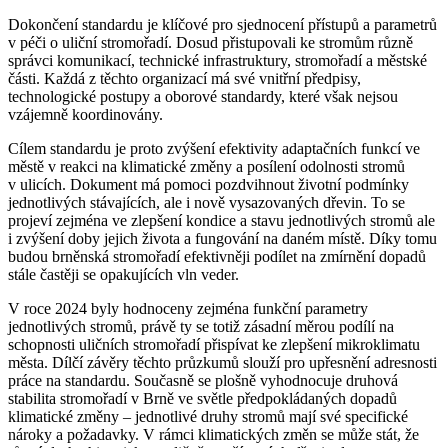
Dokončení standardu je klíčové pro sjednocení přístupů a parametrů
v péči o uliční stromořadí. Dosud přistupovali ke stromům různě
správci komunikací, technické infrastruktury, stromořadí a městské
části. Každá z těchto organizací má své vnitřní předpisy,
technologické postupy a oborové standardy, které však nejsou
vzájemně koordinovány.
Cílem standardu je proto zvýšení efektivity adaptačních funkcí ve
městě v reakci na klimatické změny a posílení odolnosti stromů
v ulicích. Dokument má pomoci pozdvihnout životní podmínky
jednotlivých stávajících, ale i nově vysazovaných dřevin. To se
projeví zejména ve zlepšení kondice a stavu jednotlivých stromů ale
i zvýšení doby jejich života a fungování na daném místě. Díky tomu
budou brněnská stromořadí efektivněji podílet na zmírnění dopadů
stále častěji se opakujících vln veder.
V roce 2024 byly hodnoceny zejména funkční parametry
jednotlivých stromů, právě ty se totiž zásadní měrou podílí na
schopnosti uličních stromořadí přispívat ke zlepšení mikroklimatu
města. Dílčí závěry těchto průzkumů slouží pro upřesnění adresnosti
práce na standardu. Současně se plošně vyhodnocuje druhová
stabilita stromořadí v Brně ve světle předpokládaných dopadů
klimatické změny – jednotlivé druhy stromů mají své specifické
nároky a požadavky. V rámci klimatických změn se může stát, že