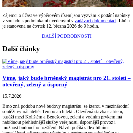
Zájemci o účast ve výběrovém řízení jsou vyzváni k podání nabídky
v souladu s podmínkami uvedenými v
zadávací dokumentaci
. Lhůta
je stanovena na čtvrtek 12. března 2026 do 9 hodin.
DALŠÍ PODROBNOSTI
Další články
Víme, jaký bude brněnský magistrát pro 21. století –
otevřený, zelený a úsporný
15.7.2026
Brno zná podobu nové budovy magistrátu, se kterou v mezinárodní
soutěži vyhrál ateliér Tempo architekti. Otevřená stavba s atriem,
pasáží mezi Kolištěm a Benešovou, zelení a vodním prvkem má
nabídnout přehlednější služby veřejnosti, úspornější provoz i
možnost budoucího rozšíření. Návrh počítá s flexibilními
kancelářemi, přirozeným větráním a parterem soustředěným na