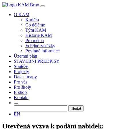
O KAM
Kariéra
Co děláme
Tým KAM
Historie KAM
Pro média
Veřejné zakázky
Povinné informace
Územní plán
STAVEBNÍ PŘEDPISY
Soutěže
Projekty
Data a mapy
Pro vás
Pro školy
E-shop
Kontakt
Vyhledávání
EN
Otevřená výzva k podání nabídek: