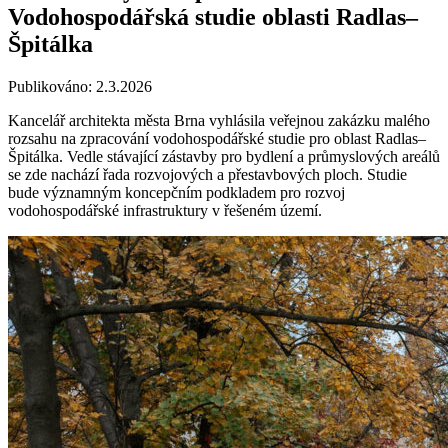
Vodohospodářská studie oblasti Radlas–
Špitálka
Publikováno: 2.3.2026
Kancelář architekta města Brna vyhlásila veřejnou zakázku malého
rozsahu na zpracování vodohospodářské studie pro oblast Radlas–
Špitálka. Vedle stávající zástavby pro bydlení a průmyslových areálů
se zde nachází řada rozvojových a přestavbových ploch. Studie
bude významným koncepčním podkladem pro rozvoj
vodohospodářské infrastruktury v řešeném území.