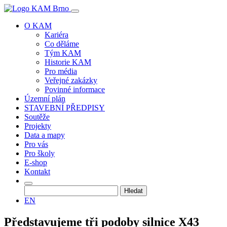
O KAM
Kariéra
Co děláme
Tým KAM
Historie KAM
Pro média
Veřejné zakázky
Povinné informace
Územní plán
STAVEBNÍ PŘEDPISY
Soutěže
Projekty
Data a mapy
Pro vás
Pro školy
E-shop
Kontakt
Vyhledávání
EN
Představujeme tři podoby silnice X43