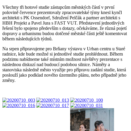
Všechny tři hotové studie zástupcům městských částí v první
polovině července prezentovaly zpracovatelské týmy knesl kynčl
architekti s PK Ossendorf, Sdružení Pelčák a partner architekti s
HBH Projekt a Pavel Jura s FAST VUT. Představení jednotlivých
řešení bylo spojeno především s dotazy, očekáváme, že různá pojetí
dopravy a urbanismu budou dotčené městské části ještě komentovat
během následujících týdnů.
Na srpen připravujeme pro Brňany výstavu v Urban centru u Staré
radnice, kde bude možné si jednotlivé studie prohlédnout. Během
podzimu nabídneme také místním možnost návštěvy prezentace s
následnou diskuzí nad budoucí podobou silnice. Náměty a
stanoviska následně město využije pro přípravu zadání studie, která
poslouží jako podklad nového územního plánu, nebo případně jeho
změny.