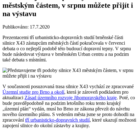
městským částem, v srpnu můžete přijít i
na výstavu
Publikováno: 17.7.2020
Prezentacemi tří urbanisticko-dopravních studií brněnské části
silnice X43 zástupcům městských částí pokračovala v červenci
debata o co nejlepší podobě této budoucí dopravní tepny. V srpnu
bude následovat výstava v brněnském Urban centru a na podzim
také debata s místními.
V současnosti posuzovaná trasa silnice X43 vychází ze zpracované
Územní studie pro Brno a okolí
, která je zároveň podkladem pro
aktualizaci
Zásad územního rozvoje Jihomoravského kraje
. Poté, co
bude pravděpodobně na podzim letošního roku tento krajský
„územní plán“ vydán, musí ho Brno ze zákona převzít do návrhu
nového územního plánu. S vedením města jsme se proto dohodli na
zpracování
tří urbanisticko-dopravních studií
, které ukazují možnosti
zapojení silnice do okolní zástavby a krajiny.