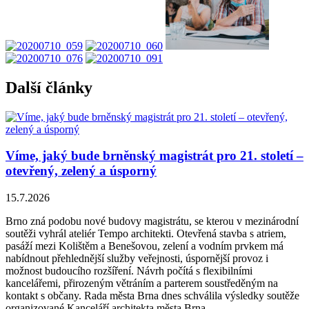
Další články
Víme, jaký bude brněnský magistrát pro 21. století –
otevřený, zelený a úsporný
15.7.2026
Brno zná podobu nové budovy magistrátu, se kterou v mezinárodní
soutěži vyhrál ateliér Tempo architekti. Otevřená stavba s atriem,
pasáží mezi Kolištěm a Benešovou, zelení a vodním prvkem má
nabídnout přehlednější služby veřejnosti, úspornější provoz i
možnost budoucího rozšíření. Návrh počítá s flexibilními
kancelářemi, přirozeným větráním a parterem soustředěným na
kontakt s občany. Rada města Brna dnes schválila výsledky soutěže
organizované Kanceláří architekta města Brna.