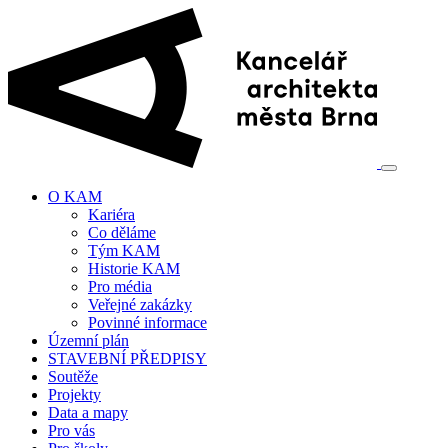
O KAM
Kariéra
Co děláme
Tým KAM
Historie KAM
Pro média
Veřejné zakázky
Povinné informace
Územní plán
STAVEBNÍ PŘEDPISY
Soutěže
Projekty
Data a mapy
Pro vás