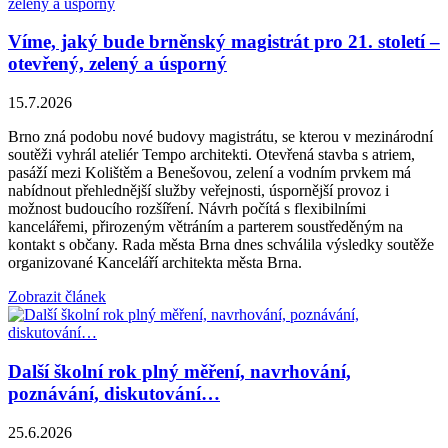
Víme, jaký bude brněnský magistrát pro 21. století –
otevřený, zelený a úsporný
15.7.2026
Brno zná podobu nové budovy magistrátu, se kterou v mezinárodní
soutěži vyhrál ateliér Tempo architekti. Otevřená stavba s atriem,
pasáží mezi Kolištěm a Benešovou, zelení a vodním prvkem má
nabídnout přehlednější služby veřejnosti, úspornější provoz i
možnost budoucího rozšíření. Návrh počítá s flexibilními
kancelářemi, přirozeným větráním a parterem soustředěným na
kontakt s občany. Rada města Brna dnes schválila výsledky soutěže
organizované Kanceláří architekta města Brna.
Zobrazit článek
Další školní rok plný měření, navrhování,
poznávání, diskutování…
25.6.2026