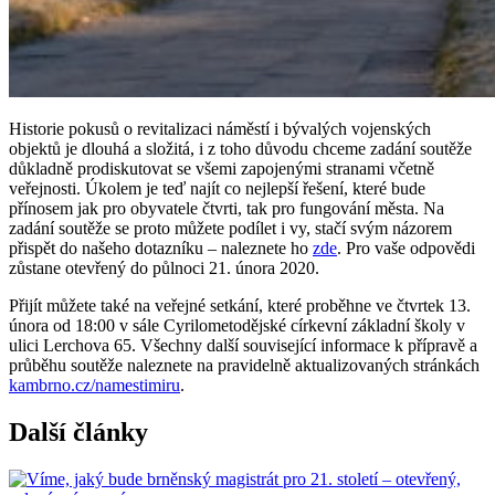
Historie pokusů o revitalizaci náměstí i bývalých vojenských
objektů je dlouhá a složitá, i z toho důvodu chceme zadání soutěže
důkladně prodiskutovat se všemi zapojenými stranami včetně
veřejnosti. Úkolem je teď najít co nejlepší řešení, které bude
přínosem jak pro obyvatele čtvrti, tak pro fungování města. Na
zadání soutěže se proto můžete podílet i vy, stačí svým názorem
přispět do našeho dotazníku – naleznete ho
zde
. Pro vaše odpovědi
zůstane otevřený do půlnoci 21. února 2020.
Přijít můžete také na veřejné setkání, které proběhne ve čtvrtek 13.
února od 18:00 v sále Cyrilometodějské církevní základní školy v
ulici Lerchova 65. Všechny další související informace k přípravě a
průběhu soutěže naleznete na pravidelně aktualizovaných stránkách
kambrno.cz/namestimiru
.
Další články