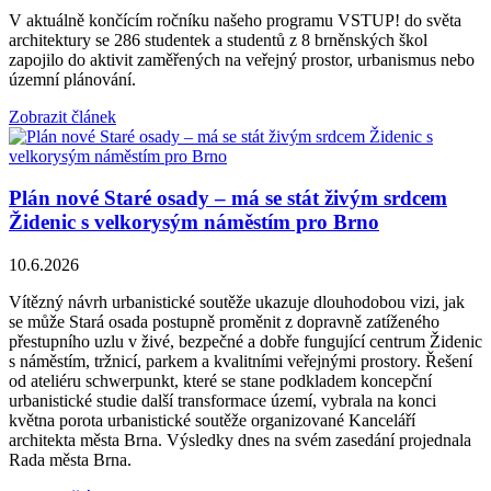
V aktuálně končícím ročníku našeho programu VSTUP! do světa
architektury se 286 studentek a studentů z 8 brněnských škol
zapojilo do aktivit zaměřených na veřejný prostor, urbanismus nebo
územní plánování.
Zobrazit článek
Plán nové Staré osady – má se stát živým srdcem
Židenic s velkorysým náměstím pro Brno
10.6.2026
Vítězný návrh urbanistické soutěže ukazuje dlouhodobou vizi, jak
se může Stará osada postupně proměnit z dopravně zatíženého
přestupního uzlu v živé, bezpečné a dobře fungující centrum Židenic
s náměstím, tržnicí, parkem a kvalitními veřejnými prostory. Řešení
od ateliéru schwerpunkt, které se stane podkladem koncepční
urbanistické studie další transformace území, vybrala na konci
května porota urbanistické soutěže organizované Kanceláří
architekta města Brna. Výsledky dnes na svém zasedání projednala
Rada města Brna.