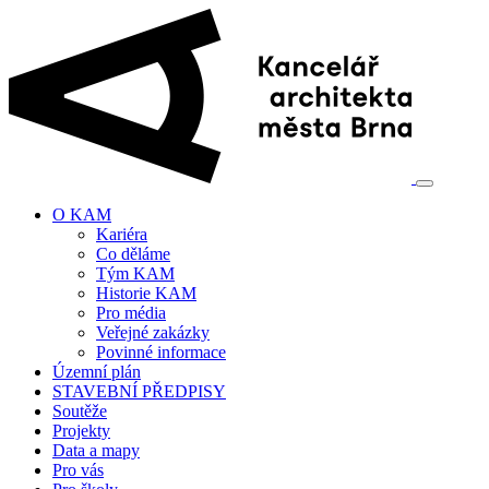
O KAM
Kariéra
Co děláme
Tým KAM
Historie KAM
Pro média
Veřejné zakázky
Povinné informace
Územní plán
STAVEBNÍ PŘEDPISY
Soutěže
Projekty
Data a mapy
Pro vás