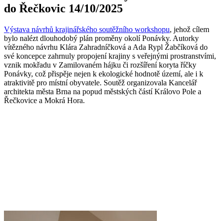
do Řečkovic 14/10/2025
Výstava návrhů krajinářského soutěžního workshopu
, jehož cílem
bylo nalézt dlouhodobý plán proměny okolí Ponávky. Autorky
vítězného návrhu Klára Zahradníčková a Ada Rypl Žabčíková do
své koncepce zahrnuly propojení krajiny s veřejnými prostranstvími,
vznik mokřadu v Zamilovaném hájku či rozšíření koryta říčky
Ponávky, což přispěje nejen k ekologické hodnotě území, ale i k
atraktivitě pro místní obyvatele. Soutěž organizovala Kancelář
architekta města Brna na popud městských částí Královo Pole a
Řečkovice a Mokrá Hora.