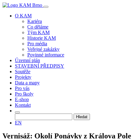
O KAM
Kariéra
Co děláme
Tým KAM
Historie KAM
Pro média
Veřejné zakázky
Povinné informace
Územní plán
STAVEBNÍ PŘEDPISY
Soutěže
Projekty
Data a mapy
Pro vás
Pro školy
E-shop
Kontakt
Vyhledávání
EN
Vernisáž: Okolí Ponávky z Králova Pole