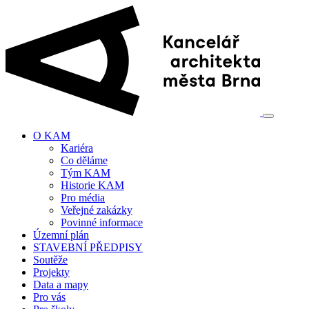
O KAM
Kariéra
Co děláme
Tým KAM
Historie KAM
Pro média
Veřejné zakázky
Povinné informace
Územní plán
STAVEBNÍ PŘEDPISY
Soutěže
Projekty
Data a mapy
Pro vás