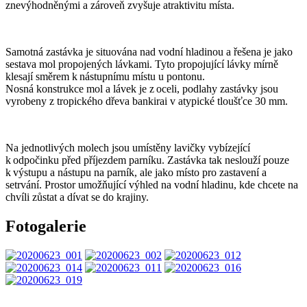
znevýhodněnými a zároveň zvyšuje atraktivitu místa.
Samotná zastávka je situována nad vodní hladinou a řešena je jako
sestava mol propojených lávkami. Tyto propojující lávky mírně
klesají směrem k nástupnímu místu u pontonu.
Nosná konstrukce mol a lávek je z oceli, podlahy zastávky jsou
vyrobeny z tropického dřeva bankirai v atypické tloušťce 30 mm.
Na jednotlivých molech jsou umístěny lavičky vybízející
k odpočinku před příjezdem parníku. Zastávka tak neslouží pouze
k výstupu a nástupu na parník, ale jako místo pro zastavení a
setrvání. Prostor umožňující výhled na vodní hladinu, kde chcete na
chvíli zůstat a dívat se do krajiny.
Fotogalerie