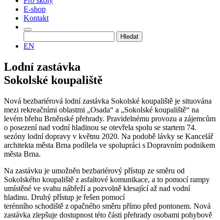
Pro školy
E-shop
Kontakt
Vyhledávání
EN
Lodní zastávka
Sokolské koupaliště
Nová bezbariérová lodní zastávka Sokolské koupaliště je situována
mezi rekreačními oblastmi „Osada“ a „Sokolské koupaliště“ na
levém břehu Brněnské přehrady. Pravidelnému provozu a zájemcům
o posezení nad vodní hladinou se otevřela spolu se startem 74.
sezóny lodní dopravy v květnu 2020. Na podobě lávky se Kancelář
architekta města Brna podílela ve spolupráci s Dopravním podnikem
města Brna.
Na zastávku je umožněn bezbariérový přístup ze směru od
Sokolského koupaliště z asfaltové komunikace, a to pomocí rampy
umístěné ve svahu nábřeží a pozvolně klesající až nad vodní
hladinu. Druhý přístup je řešen pomocí
terénního schodiště z opačného směru přímo před pontonem. Nová
zastávka zlepšuje dostupnost této části přehrady osobami pohybově