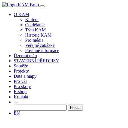
O KAM
Kariéra
Co děláme
Tým KAM
Historie KAM
Pro média
Veřejné zakázky
Povinné informace
Územní plán
STAVEBNÍ PŘEDPISY
Soutěže
Projekty
Data a mapy
Pro vás
Pro školy
E-shop
Kontakt
Vyhledávání
EN