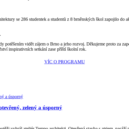
ektury se 286 studentek a studentů z 8 brněnských škol zapojilo do a
dy potěšením vidět zájem o Brno a jeho rozvoj. Děkujeme proto za zapoj
ví inspirativních setkání zase příští školní rok.
VÍC O PROGRAMU
 otevřený, zelený a úsporný
těži vyhrál ateliér Tempo architekti. Otevřená stavba s atriem, pasá