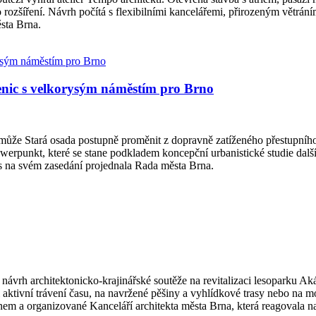
o rozšíření. Návrh počítá s flexibilními kancelářemi, přirozeným větr
sta Brna.
denic s velkorysým náměstím pro Brno
 může Stará osada postupně proměnit z dopravně zatíženého přestupního
chwerpunkt, které se stane podkladem koncepční urbanistické studie dalš
s na svém zasedání projednala Rada města Brna.
ý návrh architektonicko-krajinářské soutěže na revitalizaci lesoparku
i aktivní trávení času, na navržené pěšiny a vyhlídkové trasy nebo na 
em a organizované Kanceláří architekta města Brna, která reagovala n