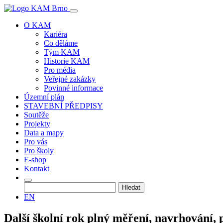
O KAM
Kariéra
Co děláme
Tým KAM
Historie KAM
Pro média
Veřejné zakázky
Povinné informace
Územní plán
STAVEBNÍ PŘEDPISY
Soutěže
Projekty
Data a mapy
Pro vás
Pro školy
E-shop
Kontakt
Vyhledávání
EN
Další školní rok plný měření, navrhování,