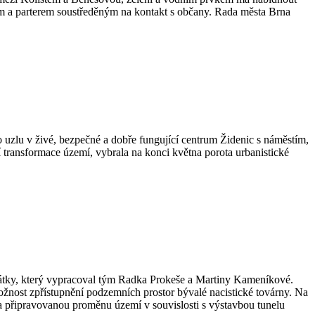
áním a parterem soustředěným na kontakt s občany. Rada města Brna
 uzlu v živé, bezpečné a dobře fungující centrum Židenic s náměstím,
í transformace území, vybrala na konci května porota urbanistické
 Akátky, který vypracoval tým Radka Prokeše a Martiny Kameníkové.
možnost zpřístupnění podzemních prostor bývalé nacistické továrny. Na
a připravovanou proměnu území v souvislosti s výstavbou tunelu