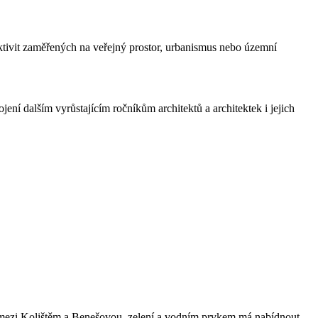
ktivit zaměřených na veřejný prostor, urbanismus nebo územní
ení dalším vyrůstajícím ročníkům architektů a architektek i jejich
ží mezi Kolištěm a Benešovou, zelení a vodním prvkem má nabídnout