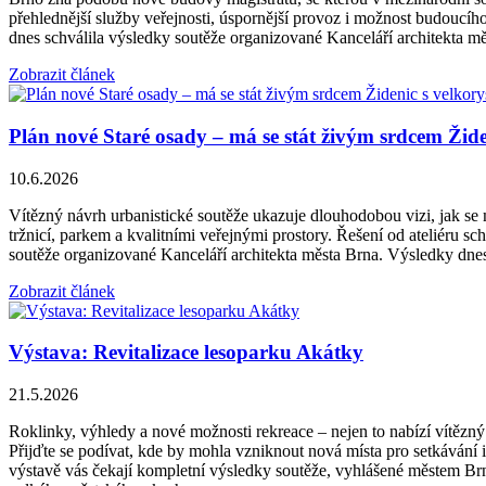
přehlednější služby veřejnosti, úspornější provoz i možnost budoucíh
dnes schválila výsledky soutěže organizované Kanceláří architekta mě
Zobrazit článek
Plán nové Staré osady – má se stát živým srdcem Ži
10.6.2026
Vítězný návrh urbanistické soutěže ukazuje dlouhodobou vizi, jak se
tržnicí, parkem a kvalitními veřejnými prostory. Řešení od ateliéru s
soutěže organizované Kanceláří architekta města Brna. Výsledky dne
Zobrazit článek
Výstava: Revitalizace lesoparku Akátky
21.5.2026
Roklinky, výhledy a nové možnosti rekreace – nejen to nabízí vítězn
Přijďte se podívat, kde by mohla vzniknout nová místa pro setkávání 
výstavě vás čekají kompletní výsledky soutěže, vyhlášené městem Brn