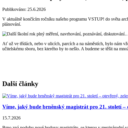
Publikováno: 25.6.2026
V aktuálně končícím ročníku našeho programu VSTUP! do světa archit
plánování.
Ať už ve třídách, nebo v ulicích, parcích a na náměstích, bylo nám vž
učitelskému sboru, bez kterého by to nešlo. A budeme se těšit na množst
Další články
Víme, jaký bude brněnský magistrát pro 21. století –
15.7.2026
Brno zná podobu nové budovy magistrátu, se kterou v mezinárodní sou