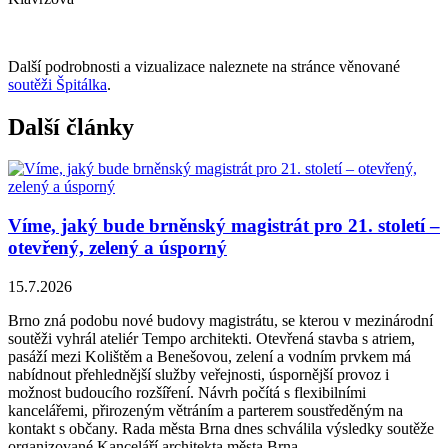
Další podrobnosti a vizualizace naleznete na stránce věnované
soutěži Špitálka
.
Další články
Víme, jaký bude brněnský magistrát pro 21. století –
otevřený, zelený a úsporný
15.7.2026
Brno zná podobu nové budovy magistrátu, se kterou v mezinárodní
soutěži vyhrál ateliér Tempo architekti. Otevřená stavba s atriem,
pasáží mezi Kolištěm a Benešovou, zelení a vodním prvkem má
nabídnout přehlednější služby veřejnosti, úspornější provoz i
možnost budoucího rozšíření. Návrh počítá s flexibilními
kancelářemi, přirozeným větráním a parterem soustředěným na
kontakt s občany. Rada města Brna dnes schválila výsledky soutěže
organizované Kanceláří architekta města Brna.