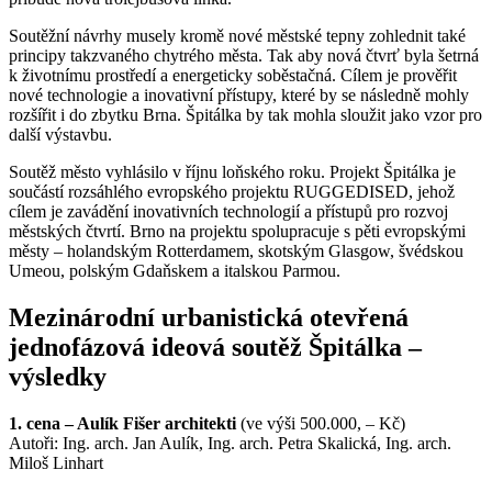
Soutěžní návrhy musely kromě nové městské tepny zohlednit také
principy takzvaného chytrého města. Tak aby nová čtvrť byla šetrná
k životnímu prostředí a energeticky soběstačná. Cílem je prověřit
nové technologie a inovativní přístupy, které by se následně mohly
rozšířit i do zbytku Brna. Špitálka by tak mohla sloužit jako vzor pro
další výstavbu.
Soutěž město vyhlásilo v říjnu loňského roku. Projekt Špitálka je
součástí rozsáhlého evropského projektu RUGGEDISED, jehož
cílem je zavádění inovativních technologií a přístupů pro rozvoj
městských čtvrtí. Brno na projektu spolupracuje s pěti evropskými
městy – holandským Rotterdamem, skotským Glasgow, švédskou
Umeou, polským Gdaňskem a italskou Parmou.
Mezinárodní urbanistická otevřená
jednofázová ideová soutěž Špitálka –
výsledky
1. cena – Aulík Fišer architekti
(ve výši 500.000, – Kč)
Autoři: Ing. arch. Jan Aulík, Ing. arch. Petra Skalická, Ing. arch.
Miloš Linhart