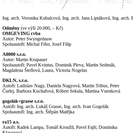
Ing. arch. Veronika Kubalcová, Ing. arch. Jana Liptáková, Ing. arch
Odměny
(ve výši 20.000, – Kč)
OMGEVING cvba
Autor: Peter Swyngedauw
Spoluautoři: Michal Fišer, Josef Filip
A8000 s.r.o.
Autor: Martin Krupauer
Spoluautoři: Pavel Kvintus, Dominik Pleva, Martin Sedmák,
Magdalena Šteflová, Laura, Victoria Nogelas
DKLN, s.r.o.
Autoři: Ladislav Nagy, Daniela Nagyová, Martin Tribus, Peter
Čurlej, Barbora Kuchařová, Róbert Sekula, Martina Vnenková
gogolák+grasse s.r.o.
Autoři: Ing. arch. Lukáš Grasse, Ing. arch. Ivan Gogolák
Spoluautoři: Ing. arch. Štěpán Matějka
ra15 a.s.
Autoři: Radek Lampa, Tomáš Kroužil, Pavel Fajfr, Dominika
Klavrzová