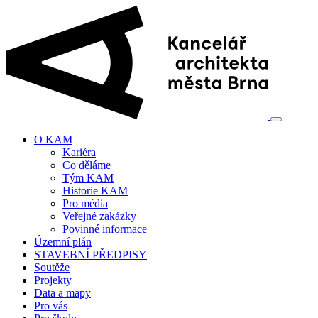
O KAM
Kariéra
Co děláme
Tým KAM
Historie KAM
Pro média
Veřejné zakázky
Povinné informace
Územní plán
STAVEBNÍ PŘEDPISY
Soutěže
Projekty
Data a mapy
Pro vás