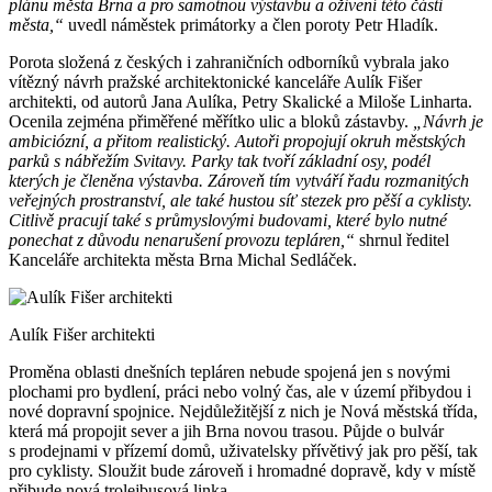
plánu města Brna a pro samotnou výstavbu a oživení této části
města,“
uvedl náměstek primátorky a člen poroty Petr Hladík.
Porota složená z českých i zahraničních odborníků vybrala jako
vítězný návrh pražské architektonické kanceláře Aulík Fišer
architekti, od autorů Jana Aulíka, Petry Skalické a Miloše Linharta.
Ocenila zejména přiměřené měřítko ulic a bloků zástavby.
„Návrh je
ambiciózní, a přitom realistický. Autoři propojují okruh městských
parků s nábřežím Svitavy. Parky tak tvoří základní osy, podél
kterých je členěna výstavba. Zároveň tím vytváří řadu rozmanitých
veřejných prostranství, ale také hustou síť stezek pro pěší a cyklisty.
Citlivě pracují také s průmyslovými budovami, které bylo nutné
ponechat z důvodu nenarušení provozu tepláren,“
shrnul ředitel
Kanceláře architekta města Brna Michal Sedláček.
Aulík Fišer architekti
Proměna oblasti dnešních tepláren nebude spojená jen s novými
plochami pro bydlení, práci nebo volný čas, ale v území přibydou i
nové dopravní spojnice. Nejdůležitější z nich je Nová městská třída,
která má propojit sever a jih Brna novou trasou. Půjde o bulvár
s prodejnami v přízemí domů, uživatelsky přívětivý jak pro pěší, tak
pro cyklisty. Sloužit bude zároveň i hromadné dopravě, kdy v místě
přibude nová trolejbusová linka.