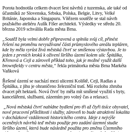
Porota hodnotila celkem dvacet šest návrhů z tuzemska, ale také od
účastníků ze Slovenska, Srbska, Polska, Belgie, Litvy, Velké
Británie, Japonska a Singapuru. Vítězem soutěže se stal návrh
pražského ateliéru Aulík Fišer architekti. Výsledky ve středu 20.
března 2019 schválila Rada města Brna.
„Soutěž byla velmi dobře připravená a splnila svůj cíl, přinést
řešení na proměnu nevyužívané části průmyslového areálu tepláren,
kde by měla vyrůst živá městská čtvrť se smíšenou výstavbou. Je to
jeden z prvních kroků k oživení širšího území kolem ulic Špitálka,
Křenová a Cejl a zároveň příklad toho, jak je možné využít další
brownfieldy v centru města,“
řekla primátorka města Brna Markéta
Vaňková
Řešené území se nachází mezi ulicemi Koliště, Cejl, Radlas a
Špitálka, z jihu je ohraničeno železniční tratí. Má rozlohu zhruba
dvacet pět hektarů. Nová čtvrť by měla mít smíšené využití s byty,
kancelářemi, službami, zázemím pro volný čas a relaxaci.
„Nová městská čtvrť nabídne bydlení pro tři až čtyři tisíce obyvatel,
nové pracovní příležitosti i služby, zároveň to bude atraktivní lokalita
v docházkové vzdálenosti historického centra. Ideje z nejvýše
oceněných návrhů teď město použije pro zadání územní studie
širšího území, která bude následně použita pro změnu Územního