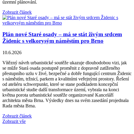
územní plánování.
Zobrazit článek
Plán nové Staré osady – má se stát živým srdcem
Židenic s velkorysým náměstím pro Brno
10.6.2026
Vítězný návrh urbanistické soutěže ukazuje dlouhodobou vizi, jak
se může Stará osada postupně proměnit z dopravně zatíženého
přestupního uzlu v živé, bezpečné a dobře fungující centrum Židenic
s náměstím, tržnicí, parkem a kvalitními veřejnými prostory. Řešení
od ateliéru schwerpunkt, které se stane podkladem koncepční
urbanistické studie další transformace území, vybrala na konci
května porota urbanistické soutěže organizované Kanceláří
architekta města Brna. Výsledky dnes na svém zasedání projednala
Rada města Brna.
Zobrazit článek
Zobrazit vše