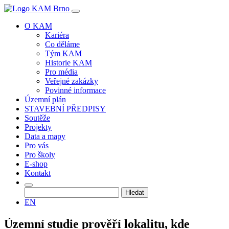
O KAM
Kariéra
Co děláme
Tým KAM
Historie KAM
Pro média
Veřejné zakázky
Povinné informace
Územní plán
STAVEBNÍ PŘEDPISY
Soutěže
Projekty
Data a mapy
Pro vás
Pro školy
E-shop
Kontakt
Vyhledávání
EN
Územní studie prověří lokalitu, kde