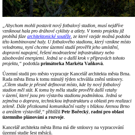
„Abychom mohli postavit nový fotbalový stadion, musí nejdříve
vzniknout hala pro dráhové cyklisty a atlety. V tomto projektu již
probíhá fáze
architektonické soutěže
, ze které vzejde možná podoba
této kombinované haly. U fotbalového stadionu, který vznikne místo
velodromu, nyní chceme územní studií prověřit jeho umístění,
dopravní napojení, řešení modrozelené infrastruktury nebo
zásobování energiemi. Jedná se o další krok v přípravách tohoto
projektu,“
podotkla
primátorka Markéta Vaňková
.
Územní studii pro město vypracuje Kancelář architekta města Brna.
Rada města Brna k tomu minulý týden schválila znění smlouvy.
„
Cílem studie je přesně definovat místo, kde by nový fotbalový
stadion měl stát. K tomu by měla studie prověřit další vztahy
v území, které jsou pro výstavbu stadionu podmínkou. Jedná se
zejména o dopravu, technickou infrastrukturu a oblasti pro realizaci
zeleně. Dále přezkoumá komunikační vazby s blízkou Arenou Brno
a areálem výstaviště,“
přiblížil
Petr Bořecký
,
radní pro oblast
územního plánování a rozvoje
.
Kancelář architekta města Brna má dle smlouvy na vypracování
územní studie šest měsíců.