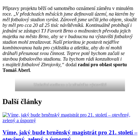
Přípravy projektu běží od samotného oznámení záměru v minulém
roce. „
V předchozích měsících jsme definovali území, na kterém by
měl fotbalový stadion vyrůst. Zároveň jsme určili jeho objem, sloužit
by měl pro cca 20 až 25 tisíc návštěvníků. Kontinuálně probíhají i
jednání se zástupci TJ Favorit Brno o možnostech převodu jejich
majetku na město Brno, aby se v budoucnu na výstavišti fotbalový
stadion mohl zrealizovat. Naší prioritou je postavit nejdříve
kombinovanou halu pro cyklistiku a atletiku, aby do ní mohli
dráhaři přesunout svou činnost. Teprve poté bychom začali se
stavbou fotbalového stadionu. Tu bychom rádi konzultovali i
s majiteli fotbalové Zbrojovky,“
dodal
radní pro oblast sportu
Tomáš Aberl
.
Umístění stadionu u brněnského výstaviště
Další články
Víme, jaký bude brněnský magistrát pro 21. století –
otevřený, zelený a úsporný