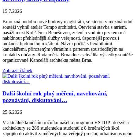
15.7.2026
Brno zná podobu nové budovy magistrátu, se kterou v mezinárodní
soutěži vyhrál ateliér Tempo architekti. Otevřená stavba s atriem,
pasáží mezi Kolištěm a Benešovou, zelení a vodním prvkem má
nabídnout přehlednější služby veřejnosti, úspornější provoz i
možnost budoucího rozšíření. Návrh počítá s flexibilními
kancelářemi, přirozeným větráním a parterem soustředěným na
kontakt s občany. Rada města Brna dnes schválila výsledky soutěže
organizované Kanceláří architekta města Brna.
Zobrazit článek
Další školní rok plný měření, navrhování,
poznávání, diskutování…
25.6.2026
V aktuálně končícím ročníku našeho programu VSTUP! do světa
architektury se 286 studentek a studentů z 8 brněnských škol
zapojilo do aktivit zaměřených na veřejný prostor, urbanismus nebo