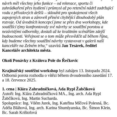
návrh měl všechny jeho funkce – od rekreace, sportu či
zahrádkaření přes bydlení i průmysl až po retenční nádrž zadržující
vodu z přívalových dešťů – skloubit pro spokojenost všech
zapojených stran a zároveň přinést chybějící dlouhodobý plán
rozvoje. Od úvodních koncepcí jsme se přes dva workshopy, kde
soutěžící týmy konfrontovaly své návrhy se soutěžní porotou a
nezávislými odborníky, dostali až ke kvalitním scénářům zdejší
budoucnosti. Veřejnost se o tom může přesvědčit už během října,
kdy budeme všechny soutěžní návrhy vystavovat v galerii naší
kanceláře na Zelném trhu,
“ uzavírá
Jan Tesárek, ředitel
Kanceláře architekta města
.
Okolí Ponávky z Králova Pole do Řečkovic
Krajinářský soutěžní workshop
byl zahájen 13. listopadu 2024.
Odborná porota rozhodla o vítězi během dvoudenního zasedání 17.
a 18. července 2025.
1. cena | Klára Zahradníčková, Ada Rypl Žabčíková
Autoři: Ing. Klára Zahradníčková MA., Ing. arch. Ada Rypl
Žabčíková, Ing. Martin Sucharda.
Spolupráce: Ing. Vilém Jurek, Ing. Kateřina Míčová Polesná, Bc.
Adéla Bláhová, Ing. arch. Karina Shumlyanska, Bc. Šimon Klein,
Bc. Sarah Krištofová