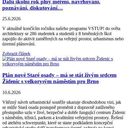
Další školní rok plný měření, navrhování,
poznávání, diskutování…
25.6.2026
V aktuálně končícím ročníku našeho programu VSTUP! do světa
architektury se 286 studentek a studentů z 8 brněnských škol
zapojilo do aktivit zaměřených na veřejný prostor, urbanismus nebo
územní plánování.
Zobrazit článek
Plán nové Staré osady – má se stát živým srdcem
Židenic s velkorysým náměstím pro Brno
10.6.2026
Vítězný návrh urbanistické soutěže ukazuje dlouhodobou vizi, jak
se může Stará osada postupně proměnit z dopravně zatíženého
přestupního uzlu v živé, bezpečné a dobře fungující centrum Židenic
s náměstím, tržnicí, parkem a kvalitními veřejnými prostory. Řešení
od ateliéru schwerpunkt, které se stane podkladem koncepční
urbanistické studie další transformace území, vybrala na konci