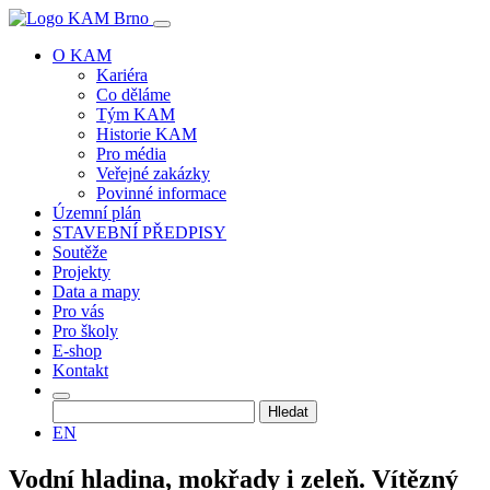
O KAM
Kariéra
Co děláme
Tým KAM
Historie KAM
Pro média
Veřejné zakázky
Povinné informace
Územní plán
STAVEBNÍ PŘEDPISY
Soutěže
Projekty
Data a mapy
Pro vás
Pro školy
E-shop
Kontakt
Vyhledávání
EN
Vodní hladina, mokřady i zeleň. Vítězný