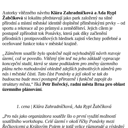
Autorky vítězného návrhu
Klára Zahradníčková a Ada Rypl
Žabčíková
si lokalitu představují jako park založený na silné
přírodní a místní městské identitě doplněné příměstskými prvky – od
sportu a rekreace až po průmysl a zemědělství. Jejich cílem je
postupně zpřírodnit tok Ponávky, která pak díky začlenění
přírodních i protipovodňových hledisek zajistí všechny potřebné a
oceňované funkce toku v městské krajině.
„Záměrem soutěže bylo společně najít nejvhodnější návrh rozvoje
území, což se povedlo. Vítězný tým teď na jeho základě vypracuje
koncepční studii, která se stane podkladem pro změny územního
plánu nebo rozhodování ohledně zdejších jednotlivých záměrů pro
nás i městské části. Tato část Ponávky a její okolí se tak do
budoucna bude moci postupně přirozeně i funkčně zapojit do
struktury města
,“ říká
Petr Bořecký, radní města Brna pro oblast
územního plánování
.
1. cena | Klára Zahradníčková, Ada Rypl Žabčíková
„
Pro nás jako organizátora soutěže šlo o první využití možností
soutěžního workshopu. Celé území v okolí říčky Ponávky mezi
Řečkovicemi a Královým Polem je totiž velice různorodé a výsledný