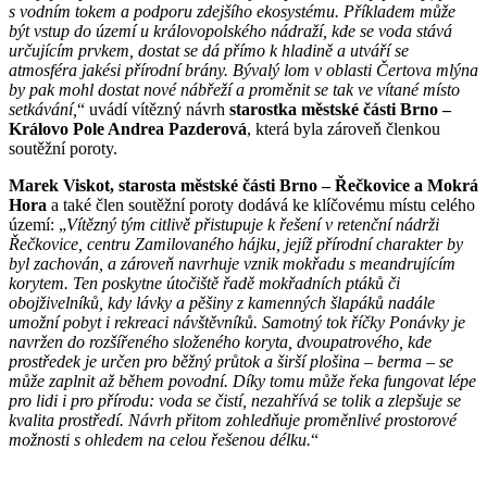
s vodním tokem a podporu zdejšího ekosystému. Příkladem může
být vstup do území u královopolského nádraží, kde se voda stává
určujícím prvkem, dostat se dá přímo k hladině a utváří se
atmosféra jakési přírodní brány. Bývalý lom v oblasti Čertova mlýna
by pak mohl dostat nové nábřeží a proměnit se tak ve vítané místo
setkávání,
“ uvádí vítězný návrh
starostka městské části Brno –
Královo Pole Andrea Pazderová
, která byla zároveň členkou
soutěžní poroty.
Marek Viskot, starosta městské části Brno – Řečkovice a Mokrá
Hora
a také člen soutěžní poroty dodává ke klíčovému místu celého
území: „
Vítězný tým citlivě přistupuje k řešení v retenční nádrži
Řečkovice, centru Zamilovaného hájku, jejíž přírodní charakter by
byl zachován, a zároveň navrhuje vznik mokřadu s meandrujícím
korytem. Ten poskytne útočiště řadě mokřadních ptáků či
obojživelníků, kdy lávky a pěšiny z kamenných šlapáků nadále
umožní pobyt i rekreaci návštěvníků. Samotný tok říčky Ponávky je
navržen do rozšířeného složeného koryta, dvoupatrového, kde
prostředek je určen pro běžný průtok a širší plošina – berma – se
může zaplnit až během povodní. Díky tomu může řeka fungovat lépe
pro lidi i pro přírodu: voda se čistí, nezahřívá se tolik a zlepšuje se
kvalita prostředí. Návrh přitom zohledňuje proměnlivé prostorové
možnosti s ohledem na celou řešenou délku.
“