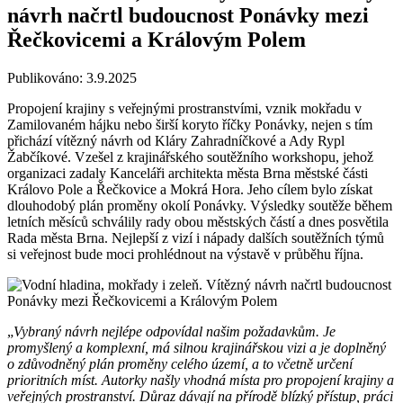
návrh načrtl budoucnost Ponávky mezi
Řečkovicemi a Královým Polem
Publikováno: 3.9.2025
Propojení krajiny s veřejnými prostranstvími, vznik mokřadu v
Zamilovaném hájku nebo širší koryto říčky Ponávky, nejen s tím
přichází vítězný návrh od Kláry Zahradníčkové a Ady Rypl
Žabčíkové. Vzešel z krajinářského soutěžního workshopu, jehož
organizaci zadaly Kanceláři architekta města Brna městské části
Královo Pole a Řečkovice a Mokrá Hora. Jeho cílem bylo získat
dlouhodobý plán proměny okolí Ponávky. Výsledky soutěže během
letních měsíců schválily rady obou městských částí a dnes posvětila
Rada města Brna. Nejlepší z vizí i nápady dalších soutěžních týmů
si veřejnost bude moci prohlédnout na výstavě v průběhu října.
„
Vybraný návrh nejlépe odpovídal našim požadavkům. Je
promyšlený a komplexní, má silnou krajinářskou vizi a je doplněný
o zdůvodněný plán proměny celého území, a to včetně určení
prioritních míst. Autorky našly vhodná místa pro propojení krajiny a
veřejných prostranství. Důraz dávají na přírodě blízký přístup, práci