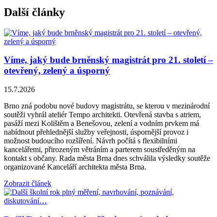
Další články
Víme, jaký bude brněnský magistrát pro 21. století –
otevřený, zelený a úsporný
15.7.2026
Brno zná podobu nové budovy magistrátu, se kterou v mezinárodní
soutěži vyhrál ateliér Tempo architekti. Otevřená stavba s atriem,
pasáží mezi Kolištěm a Benešovou, zelení a vodním prvkem má
nabídnout přehlednější služby veřejnosti, úspornější provoz i
možnost budoucího rozšíření. Návrh počítá s flexibilními
kancelářemi, přirozeným větráním a parterem soustředěným na
kontakt s občany. Rada města Brna dnes schválila výsledky soutěže
organizované Kanceláří architekta města Brna.
Zobrazit článek