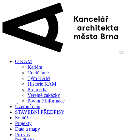
O KAM
Kariéra
Co děláme
Tým KAM
Historie KAM
Pro média
Veřejné zakázky
Povinné informace
Územní plán
STAVEBNÍ PŘEDPISY
Soutěže
Projekty
Data a mapy
Pro vás