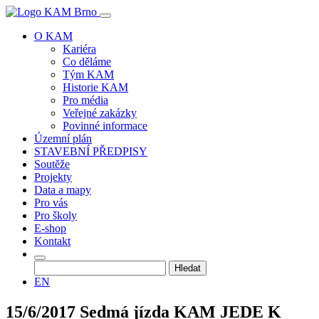
O KAM
Kariéra
Co děláme
Tým KAM
Historie KAM
Pro média
Veřejné zakázky
Povinné informace
Územní plán
STAVEBNÍ PŘEDPISY
Soutěže
Projekty
Data a mapy
Pro vás
Pro školy
E-shop
Kontakt
Vyhledávání
EN
15/6/2017 Sedmá jízda KAM JEDE K