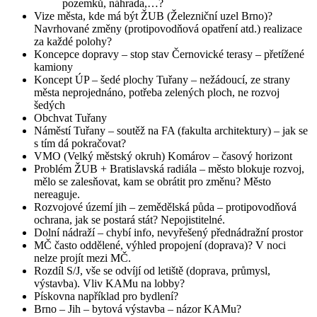
pozemků, náhrada,…?
Vize města, kde má být ŽUB (Železniční uzel Brno)?
Navrhované změny (protipovodňová opatření atd.) realizace
za každé polohy?
Koncepce dopravy – stop stav Černovické terasy – přetížené
kamiony
Koncept ÚP – šedé plochy Tuřany – nežádoucí, ze strany
města neprojednáno, potřeba zelených ploch, ne rozvoj
šedých
Obchvat Tuřany
Náměstí Tuřany – soutěž na FA (fakulta architektury) – jak se
s tím dá pokračovat?
VMO (Velký městský okruh) Komárov – časový horizont
Problém ŽUB + Bratislavská radiála – město blokuje rozvoj,
mělo se zalesňovat, kam se obrátit pro změnu? Město
nereaguje.
Rozvojové území jih – zemědělská půda – protipovodňová
ochrana, jak se postará stát? Nepojistitelné.
Dolní nádraží – chybí info, nevyřešený přednádražní prostor
MČ často oddělené, výhled propojení (doprava)? V noci
nelze projít mezi MČ.
Rozdíl S/J, vše se odvíjí od letiště (doprava, průmysl,
výstavba). Vliv KAMu na lobby?
Pískovna například pro bydlení?
Brno – Jih – bytová výstavba – názor KAMu?