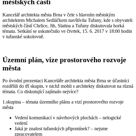
městských částí
Kancelář architekta města Brna v čele s hlavním městským
architektem Michalem Sedláčkem navštívila Tuřany, kde s obyvateli
městských částí Chrlice, Jih, Slatina a Tuřany diskutovala horká
témata. Setkání se uskutečnilo ve čtvrtek, 15. 6. 2017 v 18:00 hodin
v tuřanské sokolovně.
Územní plán, vize prostorového rozvoje
města
Po úvodní prezentaci Kanceláře architekta města Brna se účastníci
rozdělili do tří skupin, v nichž mohli s architekty diskutovat na různá
témata. Co diskutující zajímalo nejvíce?
1.skupina – témata územního plánu a vizí prostorového rozvoje
města
Vedení komunikací v návrhových plochách – nelogické
vedení
Jaká je znalost tuřanských připomínek? – nejsme
zpracovatelem