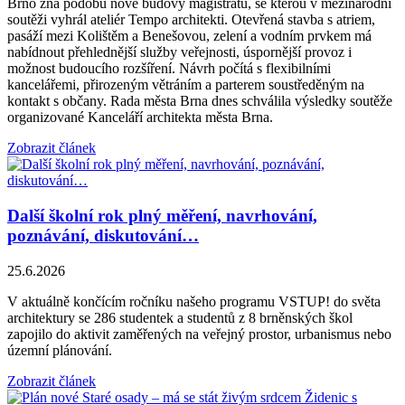
Brno zná podobu nové budovy magistrátu, se kterou v mezinárodní
soutěži vyhrál ateliér Tempo architekti. Otevřená stavba s atriem,
pasáží mezi Kolištěm a Benešovou, zelení a vodním prvkem má
nabídnout přehlednější služby veřejnosti, úspornější provoz i
možnost budoucího rozšíření. Návrh počítá s flexibilními
kancelářemi, přirozeným větráním a parterem soustředěným na
kontakt s občany. Rada města Brna dnes schválila výsledky soutěže
organizované Kanceláří architekta města Brna.
Zobrazit článek
Další školní rok plný měření, navrhování,
poznávání, diskutování…
25.6.2026
V aktuálně končícím ročníku našeho programu VSTUP! do světa
architektury se 286 studentek a studentů z 8 brněnských škol
zapojilo do aktivit zaměřených na veřejný prostor, urbanismus nebo
územní plánování.
Zobrazit článek