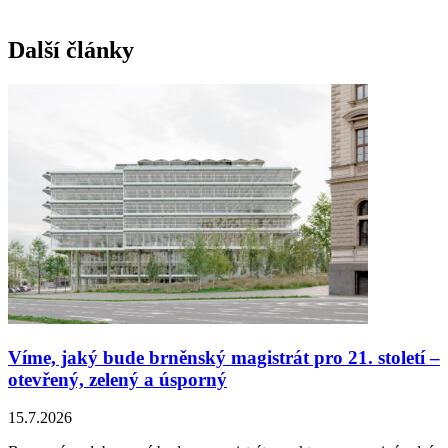
Další články
Víme, jaký bude brněnský magistrát pro 21. století –
otevřený, zelený a úsporný
15.7.2026