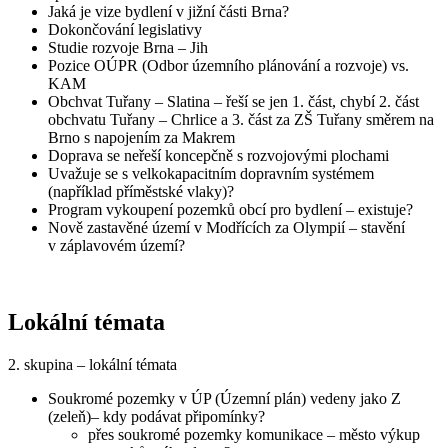
Jaká je vize bydlení v jižní části Brna?
Dokončování legislativy
Studie rozvoje Brna – Jih
Pozice OÚPR (Odbor územního plánování a rozvoje) vs.
KAM
Obchvat Tuřany – Slatina – řeší se jen 1. část, chybí 2. část
obchvatu Tuřany – Chrlice a 3. část za ZŠ Tuřany směrem na
Brno s napojením za Makrem
Doprava se neřeší koncepčně s rozvojovými plochami
Uvažuje se s velkokapacitním dopravním systémem
(například příměstské vlaky)?
Program vykoupení pozemků obcí pro bydlení – existuje?
Nově zastavěné území v Modřících za Olympií – stavění
v záplavovém území?
Lokální témata
2. skupina – lokální témata
Soukromé pozemky v ÚP (Územní plán) vedeny jako Z
(zeleň)– kdy podávat připomínky?
přes soukromé pozemky komunikace – město výkup