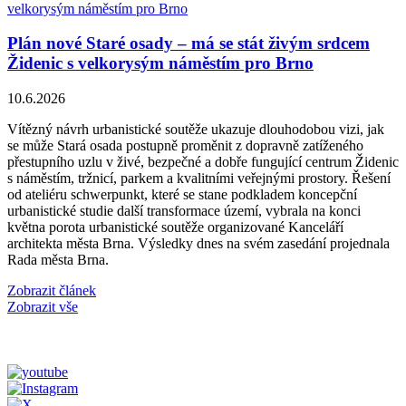
Plán nové Staré osady – má se stát živým srdcem
Židenic s velkorysým náměstím pro Brno
10.6.2026
Vítězný návrh urbanistické soutěže ukazuje dlouhodobou vizi, jak
se může Stará osada postupně proměnit z dopravně zatíženého
přestupního uzlu v živé, bezpečné a dobře fungující centrum Židenic
s náměstím, tržnicí, parkem a kvalitními veřejnými prostory. Řešení
od ateliéru schwerpunkt, které se stane podkladem koncepční
urbanistické studie další transformace území, vybrala na konci
května porota urbanistické soutěže organizované Kanceláří
architekta města Brna. Výsledky dnes na svém zasedání projednala
Rada města Brna.
Zobrazit článek
Zobrazit vše