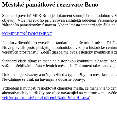
Městské památkové rezervace Brno
Standard povrchů MPR Brno je dokument shrnující dlouhodobou vizi ře
objevují. Více než rok ho připravovali architekti oddělení Veřejnéh
Národním památkovým ústavem. Vedení města standard schválilo na ko
KOMPLETNÍ DOKUMENT
Jedním z důvodů pro vytvoření standardu je naše úcta k městu. Dlažba
Nová pravidla proto poskytují dlouhodobou vizi pro historické centr
veřejných prostranství. Zdejší dlažba má být z esteticky kvalitních a 
Standard klade důraz zejména na historickou kontinuitu dláždění, zoh
snížení přehřívání města v letních měsících. Dokument také stanovuje 
Dokument je závazný a určuje vzhled a typ dlažby pro městskou památ
Nevztahuje se však na havarijní a dočasné opravy.
Vzhledem k nutnosti respektovat charakter města, zejména v jeho cent
alternativních typů dlažby pro ulice navazující na centrum – mj. svět
veřejné prostranství mezi ulicemi Nádražní a Husova
).