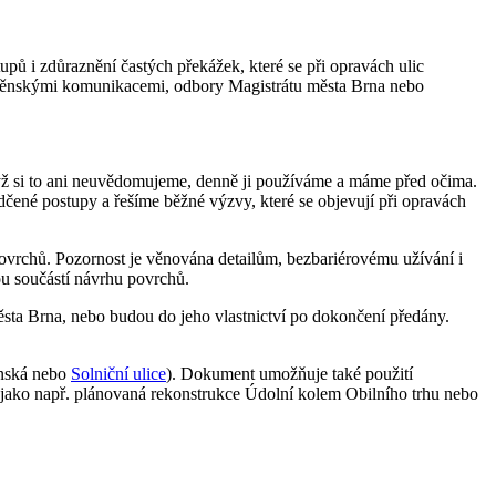
pů i zdůraznění častých překážek, které se při opravách ulic
s Brněnskými komunikacemi, odbory Magistrátu města Brna nebo
když si to ani neuvědomujeme, denně ji používáme a máme před očima.
čené postupy a řešíme běžné výzvy, které se objevují při opravách
povrchů. Pozornost je věnována detailům, bezbariérovému užívání i
ou součástí návrhu povrchů.
ěsta Brna, nebo budou do jeho vlastnictví po dokončení předány.
něnská nebo
Solniční ulice
). Dokument umožňuje také použití
tí (jako např. plánovaná rekonstrukce Údolní kolem Obilního trhu nebo