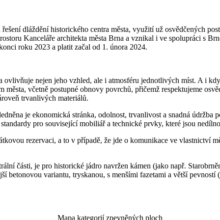
šení dláždění historického centra města, využití už osvědčených postu
o prostoru Kanceláře architekta města Brna a vznikal i ve spolupráci 
nci roku 2023 a platit začal od 1. února 2024.
 ovlivňuje nejen jeho vzhled, ale i atmosféru jednotlivých míst. A i 
um města, včetně postupné obnovy povrchů, přičemž respektujeme osvěd
zároveň trvanlivých materiálů.
ledněna je ekonomická stránka, odolnost, trvanlivost a snadná údržba 
standardy pro související mobiliář a technické prvky, které jsou nedíln
kovou rezervaci, a to v případě, že jde o komunikace ve vlastnictví m
rální části, je pro historické jádro navržen kámen (jako např. Starobr
lejší betonovou variantu, tryskanou, s menšími fazetami a větší pevnos
Mapa kategorií zpevněných ploch