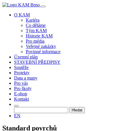
O KAM
Kariéra
Co děláme
Tým KAM
Historie KAM
Pro média
Veřejné zakázky
Povinné informace
Územní plán
STAVEBNÍ PŘEDPISY
Soutěže
Projekty
Data a mapy
Pro vás
Pro školy
E-shop
Kontakt
Vyhledávání
EN
Standard povrchů