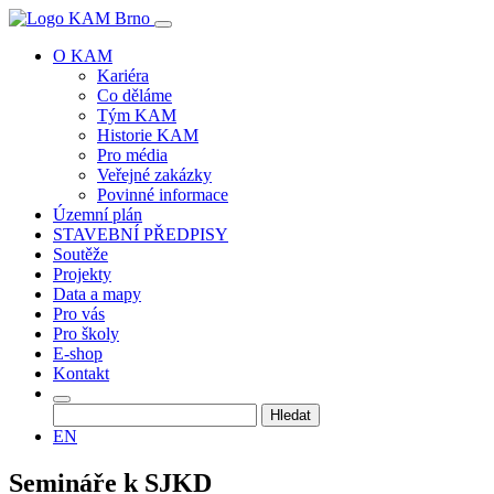
O KAM
Kariéra
Co děláme
Tým KAM
Historie KAM
Pro média
Veřejné zakázky
Povinné informace
Územní plán
STAVEBNÍ PŘEDPISY
Soutěže
Projekty
Data a mapy
Pro vás
Pro školy
E-shop
Kontakt
Vyhledávání
EN
Semináře k SJKD