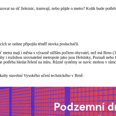
vat na síť železnic, tramvají, nebo půjde o metro? Kolik bude potřeb
cích se online připojila téměř stovka posluchačů.
ť metra mají i města s výrazně nižším počtem obyvatel, než má Brno (38
ráhy i rozlohou srovnatelné metropole jako jsou Helsinky, Poznaň nebo 
y je potřeba hledat řešení na míru. Různé systémy se navíc mohou v rá
akulty stavební Vysokého učení technického v Brně.