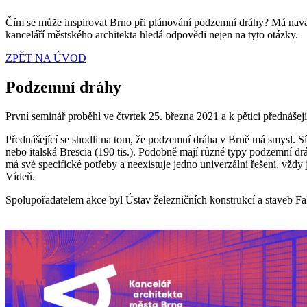
Čím se může inspirovat Brno při plánování podzemní dráhy? Má navazo
kanceláří městského architekta hledá odpovědi nejen na tyto otázky.
ZPĚT NA ÚVOD
Podzemní dráhy
První seminář proběhl ve čtvrtek 25. března 2021 a k pětici přednášejí
Přednášející se shodli na tom, že podzemní dráha v Brně má smysl. Sí
nebo italská Brescia (190 tis.). Podobně mají různé typy podzemní d
má své specifické potřeby a neexistuje jedno univerzální řešení, vžd
Vídeň.
Spolupořadatelem akce byl Ústav železničních konstrukcí a staveb F