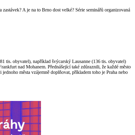
a zastávek? A je na to Brno dost velké? Série seminářů organizovaná
1 tis. obyvatel), například švýcarský Lausanne (136 tis. obyvatel)
Frankfurt nad Mohanem. Přednášející také zdůraznili, že každé město
mci jednoho města vzájemně doplňovat, příkladem toho je Praha nebo