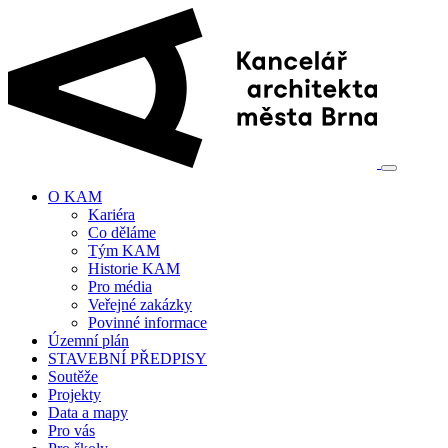
O KAM
Kariéra
Co děláme
Tým KAM
Historie KAM
Pro média
Veřejné zakázky
Povinné informace
Územní plán
STAVEBNÍ PŘEDPISY
Soutěže
Projekty
Data a mapy
Pro vás