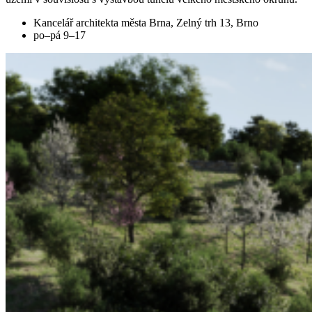
Kancelář architekta města Brna, Zelný trh 13, Brno
po–pá 9–17