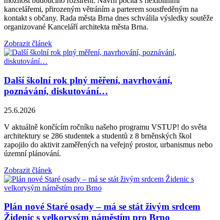
možnost budoucího rozšíření. Návrh počítá s flexibilními
kancelářemi, přirozeným větráním a parterem soustředěným na
kontakt s občany. Rada města Brna dnes schválila výsledky soutěže
organizované Kanceláří architekta města Brna.
Zobrazit článek
Další školní rok plný měření, navrhování,
poznávání, diskutování…
25.6.2026
V aktuálně končícím ročníku našeho programu VSTUP! do světa
architektury se 286 studentek a studentů z 8 brněnských škol
zapojilo do aktivit zaměřených na veřejný prostor, urbanismus nebo
územní plánování.
Zobrazit článek
Plán nové Staré osady – má se stát živým srdcem
Židenic s velkorysým náměstím pro Brno