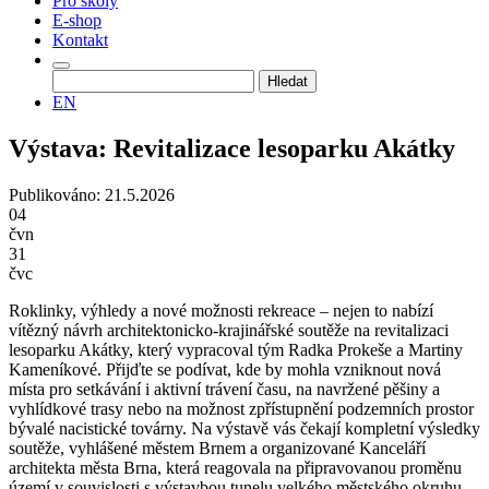
Pro školy
E-shop
Kontakt
Vyhledávání
EN
Výstava: Revitalizace lesoparku Akátky
Publikováno: 21.5.2026
04
čvn
31
čvc
Roklinky, výhledy a nové možnosti rekreace – nejen to nabízí
vítězný návrh architektonicko-krajinářské soutěže na revitalizaci
lesoparku Akátky, který vypracoval tým Radka Prokeše a Martiny
Kameníkové. Přijďte se podívat, kde by mohla vzniknout nová
místa pro setkávání i aktivní trávení času, na navržené pěšiny a
vyhlídkové trasy nebo na možnost zpřístupnění podzemních prostor
bývalé nacistické továrny. Na výstavě vás čekají kompletní výsledky
soutěže, vyhlášené městem Brnem a organizované Kanceláří
architekta města Brna, která reagovala na připravovanou proměnu
území v souvislosti s výstavbou tunelu velkého městského okruhu.