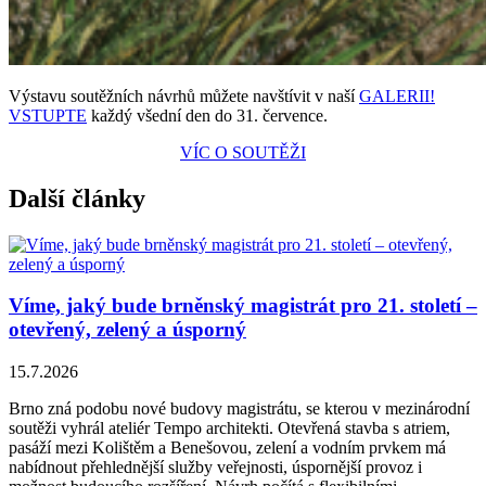
Výstavu soutěžních návrhů můžete navštívit v naší
GALERII!
VSTUPTE
každý všední den do 31. července.
VÍC O SOUTĚŽI
Další články
Víme, jaký bude brněnský magistrát pro 21. století –
otevřený, zelený a úsporný
15.7.2026
Brno zná podobu nové budovy magistrátu, se kterou v mezinárodní
soutěži vyhrál ateliér Tempo architekti. Otevřená stavba s atriem,
pasáží mezi Kolištěm a Benešovou, zelení a vodním prvkem má
nabídnout přehlednější služby veřejnosti, úspornější provoz i