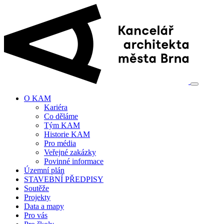
O KAM
Kariéra
Co děláme
Tým KAM
Historie KAM
Pro média
Veřejné zakázky
Povinné informace
Územní plán
STAVEBNÍ PŘEDPISY
Soutěže
Projekty
Data a mapy
Pro vás