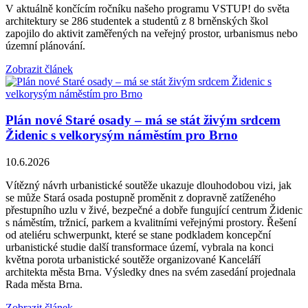
V aktuálně končícím ročníku našeho programu VSTUP! do světa
architektury se 286 studentek a studentů z 8 brněnských škol
zapojilo do aktivit zaměřených na veřejný prostor, urbanismus nebo
územní plánování.
Zobrazit článek
Plán nové Staré osady – má se stát živým srdcem
Židenic s velkorysým náměstím pro Brno
10.6.2026
Vítězný návrh urbanistické soutěže ukazuje dlouhodobou vizi, jak
se může Stará osada postupně proměnit z dopravně zatíženého
přestupního uzlu v živé, bezpečné a dobře fungující centrum Židenic
s náměstím, tržnicí, parkem a kvalitními veřejnými prostory. Řešení
od ateliéru schwerpunkt, které se stane podkladem koncepční
urbanistické studie další transformace území, vybrala na konci
května porota urbanistické soutěže organizované Kanceláří
architekta města Brna. Výsledky dnes na svém zasedání projednala
Rada města Brna.
Zobrazit článek