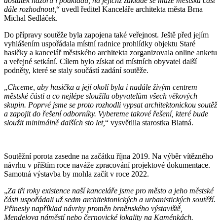
dostatek názorů i podkladů, na jejichž základě se může městská část
dále rozhodnout,
“ uvedl ředitel Kanceláře architekta města Brna
Michal Sedláček.
Do přípravy soutěže byla zapojena také veřejnost. Ještě před jejím
vyhlášením uspořádala místní radnice prohlídky objektu Staré
hasičky a kancelář městského architekta zorganizovala online anketu
a veřejné setkání. Cílem bylo získat od místních obyvatel další
podněty, které se staly součástí zadání soutěže.
„
Chceme, aby hasička a její okolí byla i nadále živým centrem
městské části a co nejlépe sloužila obyvatelům všech věkových
skupin. Poprvé jsme se proto rozhodli vypsat architektonickou soutěž
a zapojit do řešení odborníky. Vybereme takové řešení, které bude
sloužit minimálně dalších sto let,
“ vysvětlila starostka Blatná.
Soutěžní porota zasedne na začátku října 2019. Na výběr vítězného
návrhu v příštím roce naváže zpracování projektové dokumentace.
Samotná výstavba by mohla začít v roce 2022.
„
Za tři roky existence naší kanceláře jsme pro město a jeho městské
části uspořádali už sedm architektonických a urbanistických soutěží.
Přinesly například návrhy proměn brněnského výstaviště,
Mendelova náměstí nebo černovické lokality na Kaménkách.