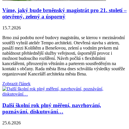
Víme, jaký bude brněnský magistrát pro 21. století –
otevřený, zelený a úsporný
15.7.2026
Brno zná podobu nové budovy magistrátu, se kterou v mezinárodní
soutěži vyhrál ateliér Tempo architekti. Otevřená stavba s atriem,
pasáží mezi Kolištěm a Benešovou, zelení a vodním prvkem má
nabídnout přehlednější služby veřejnosti, úspornější provoz i
možnost budoucího rozšíření. Návrh počítá s flexibilními
kancelářemi, přirozeným větráním a parterem soustředěným na
kontakt s občany. Rada města Brna dnes schválila výsledky soutěže
organizované Kanceláří architekta města Brna.
Zobrazit článek
Další školní rok plný měření, navrhování,
poznávání, diskutování…
25.6.2026