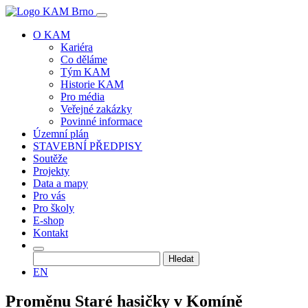
O KAM
Kariéra
Co děláme
Tým KAM
Historie KAM
Pro média
Veřejné zakázky
Povinné informace
Územní plán
STAVEBNÍ PŘEDPISY
Soutěže
Projekty
Data a mapy
Pro vás
Pro školy
E-shop
Kontakt
Vyhledávání
EN
Proměnu Staré hasičky v Komíně