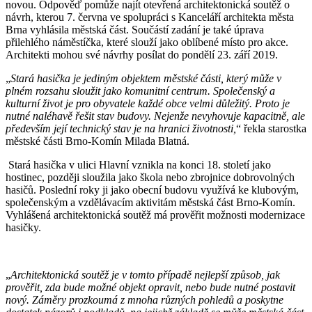
novou. Odpověď pomůže najít otevřená architektonická soutěž o
návrh, kterou 7. června ve spolupráci s Kanceláří architekta města
Brna vyhlásila městská část. Součástí zadání je také úprava
přilehlého náměstíčka, které slouží jako oblíbené místo pro akce.
Architekti mohou své návrhy posílat do pondělí 23. září 2019.
„
Stará hasička je jediným objektem městské části, který může v
plném rozsahu sloužit jako komunitní centrum. Společenský a
kulturní život je pro obyvatele každé obce velmi důležitý. Proto je
nutné naléhavě řešit stav budovy. Nejenže nevyhovuje kapacitně, ale
především její technický stav je na hranici životnosti,
“ řekla starostka
městské části Brno-Komín Milada Blatná.
Stará hasička v ulici Hlavní vznikla na konci 18. století jako
hostinec, později sloužila jako škola nebo zbrojnice dobrovolných
hasičů. Poslední roky ji jako obecní budovu využívá ke klubovým,
společenským a vzdělávacím aktivitám městská část Brno-Komín.
Vyhlášená architektonická soutěž má prověřit možnosti modernizace
hasičky.
„
Architektonická soutěž je v tomto případě nejlepší způsob, jak
prověřit, zda bude možné objekt opravit, nebo bude nutné postavit
nový. Záměry prozkoumá z mnoha různých pohledů a poskytne