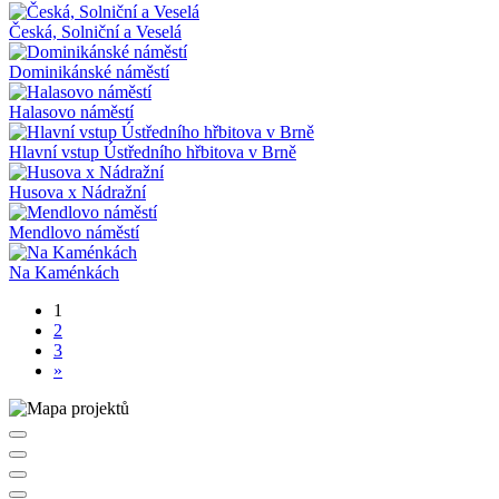
Česká, Solniční a Veselá
Dominikánské náměstí
Halasovo náměstí
Hlavní vstup Ústředního hřbitova v Brně
Husova x Nádražní
Mendlovo náměstí
Na Kaménkách
1
2
3
»