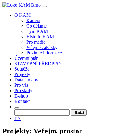
O KAM
Kariéra
Co děláme
Tým KAM
Historie KAM
Pro média
Veřejné zakázky
Povinné informace
Územní plán
STAVEBNÍ PŘEDPISY
Soutěže
Projekty
Data a mapy
Pro vás
Pro školy
E-shop
Kontakt
Vyhledávání
EN
Projekty: Veřejný prostor