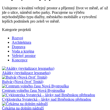
Usilujeme o kvalitní veřejný prostor a příjemný život ve městě, ať už
jde o ulice, náměstí nebo parky. Pracujeme na výběru
nejvhodnějšího typu dlažby, městského mobiliáře a vytvoření
lepších podmínek pro zeleň ve městě.
Kategorie projektů
Rozvoj
Architektura
Doprava
Voda a krajina
Veřejný prostor
Koncepce
Akátky (revitalizace lesoparku)
Bulvár (Nová čtvrť Trnitá)
Centrum volného času Nová Bystrouška
Cyklostezka Svratecká – lávky nad Brněnskou přehradou
Čekárna na dolním nádraží